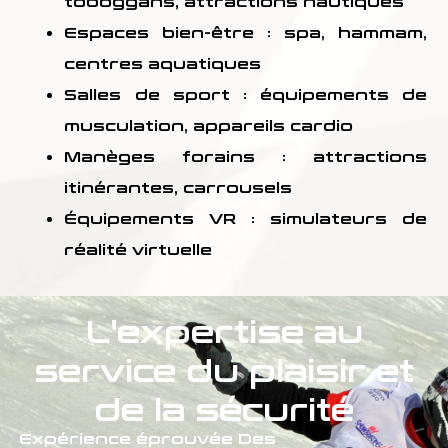
toboggans, attractions nautiques
Espaces bien-être
: spa, hammam,
centres aquatiques
Salles de sport
: équipements de
musculation, appareils cardio
Manèges forains
: attractions
itinérantes, carrousels
Équipements VR
: simulateurs de
réalité virtuelle
L'expertise au
service du plaisir et
de la sécurité
Expérience éprouvée
Des