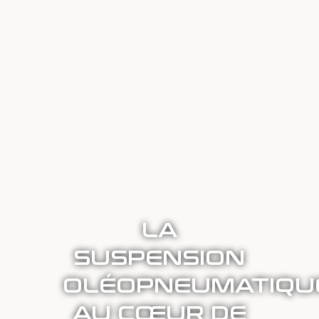
LA
SUSPENSION
OLÉOPNEUMATIQU
AU CŒUR DE